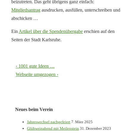
beizutreten. Das geht übrigens ganz einfach:
Mitgliedsantrag
ausdrucken, ausfüllen, unterschreiben und
abschicken …
Ein
Artikel über die Spendenübergabe
erschien auf den
Seiten der Stadt Karlsruhe.
Beitragsnavigation
Vorheriger
‹ 1001 gute Ideen …
Beitrag
Nächster
Webseite umgezogen ›
ist
Beitrag
ist
Neues beim Verein
Jahreswechsel nachgefeiert
7. März 2025
Glühweinabend mit Meilenstein
31. Dezember 2023