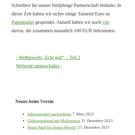
Schreiben für unsere fünfjährige Partnerschaft bedankt. In
dieser Zeit haben wir sicher einige Tausend Euro an
Patenkinder
gespendet. Aktuell haben wir noch
vier
davon, die zusammen monatlich 100 EUR bekommen.
Beitragsnavigation
Vorheriger
‹ Wettbewerb „Echt gut!“ – Teil 2
Beitrag
Nächster
Webseite umgeschaltet ›
ist
Beitrag
ist
Neues beim Verein
Jahreswechsel nachgefeiert
7. März 2025
Glühweinabend mit Meilenstein
31. Dezember 2023
Neuer Napf bei Simon Hegele!
27. Dezember 2023