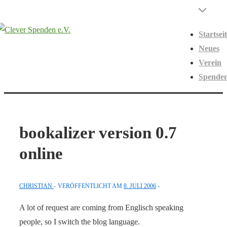
↓
Hauptnavigati
Menü
Zum
Startsei
Inhalt
Neues
Verein
Spende
bookalizer version 0.7
online
CHRISTIAN
VERÖFFENTLICHT AM
8. JULI 2006
A lot of request are coming from Englisch speaking
people, so I switch the blog language.