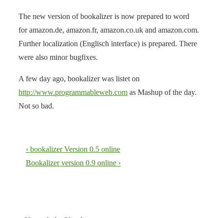
The new version of bookalizer is now prepared to word
for amazon.de, amazon.fr, amazon.co.uk and amazon.com.
Further localization (Englisch interface) is prepared. There
were also minor bugfixes.
A few day ago, bookalizer was listet on
http://www.programmableweb.com
as Mashup of the day.
Not so bad.
Beitragsnavigation
Vorheriger
‹ bookalizer Version 0.5 online
Beitrag
Nächster
Bookalizer version 0.9 online ›
ist
Beitrag
ist