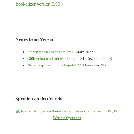
Beitrag
Nächster
bookalizer version 0.99 ›
ist
Beitrag
ist
Neues beim Verein
Jahreswechsel nachgefeiert
7. März 2025
Glühweinabend mit Meilenstein
31. Dezember 2023
Neuer Napf bei Simon Hegele!
27. Dezember 2023
Spenden an den Verein
Weitere Optionen