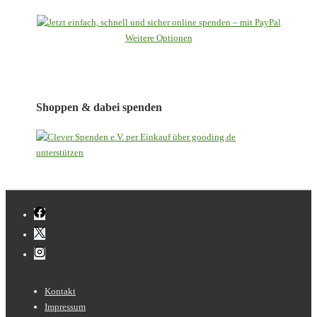
Weitere Optionen
Shoppen & dabei spenden
Footer-
Kontakt
Menü
Impressum