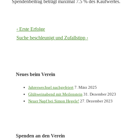
Spendenbeitrag beträgt maximal 7.5 % des Kaufwertes.
Beitragsnavigation
Vorheriger
‹ Erste Erfolge
Beitrag
Nächster
Suche beschleunigt und Zufallstipp ›
ist
Beitrag
ist
Neues beim Verein
Jahreswechsel nachgefeiert
7. März 2025
Glühweinabend mit Meilenstein
31. Dezember 2023
Neuer Napf bei Simon Hegele!
27. Dezember 2023
Spenden an den Verein