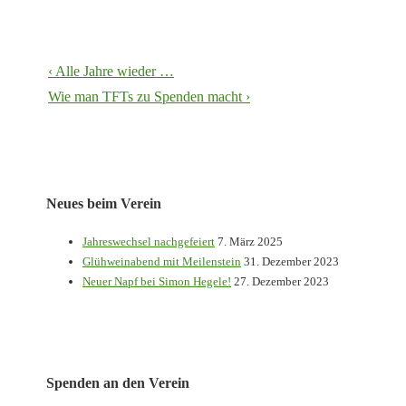
Beitragsnavigation
Vorheriger
‹ Alle Jahre wieder …
Beitrag
Nächster
Wie man TFTs zu Spenden macht ›
ist
Beitrag
ist
Neues beim Verein
Jahreswechsel nachgefeiert
7. März 2025
Glühweinabend mit Meilenstein
31. Dezember 2023
Neuer Napf bei Simon Hegele!
27. Dezember 2023
Spenden an den Verein