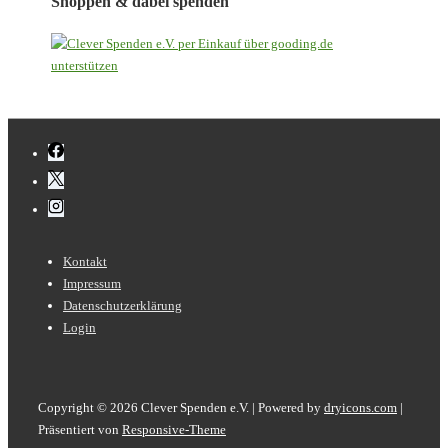
Shoppen & dabei spenden
Footer-
Kontakt
Menü
Impressum
Datenschutzerklärung
Login
Copyright © 2026
Clever Spenden e.V. | Powered by
dryicons.com
|
Präsentiert von
Responsive-Theme