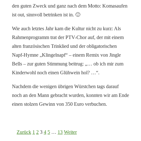
den guten Zweck und ganz nach dem Motto: Komasaufen
ist out, sinnvoll betrinken ist in. 🙂
Wie auch letztes Jahr kam die Kultur nicht zu kurz: Als
Rahmenprogramm trat der PTV-Chor auf, der mit einem
alten französischen Trinklied und der obligatorischen
Napf-Hymne „Klingelnapf“ – einem Remix von Jingle
Bells – zur guten Stimmung beitrug: „… ob ich mir zum
Kinderwohl noch einen Glühwein hol? …“.
Nachdem die wenigen übrigen Würstchen tags darauf
noch an den Mann gebracht wurden, konnten wir am Ende
einen stolzen Gewinn von 350 Euro verbuchen.
Seitennummerierung
Zurück
1
2
3
4
5
…
13
Weiter